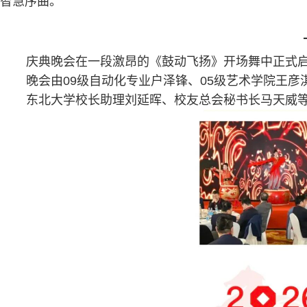
智慧序曲。
庆典晚会在一段激昂的《鼓动飞扬》开场舞中正式
晚会由
09
级自动化专业户泽锋、
05
级艺术学院王彦
东北大学校长助理刘延晖、校友总会秘书长马天威等