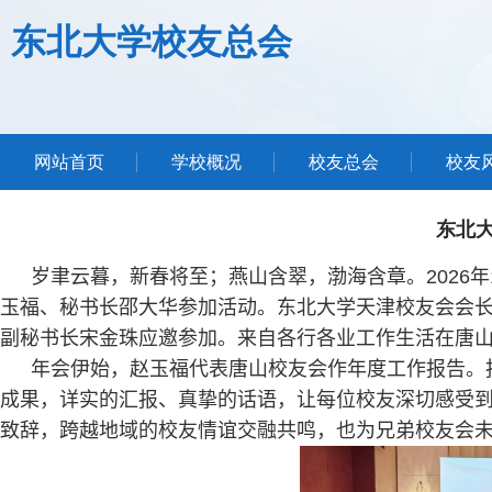
东北大学校友总会
网站首页
学校概况
校友总会
校友
东北大
岁聿云暮，新春将至；燕山含翠，渤海含章。
2026
年
玉福、秘书长邵大华参加活动。东北大学天津校友会会
副秘书长宋金珠应邀参加。来自各行各业工作生活在唐
年会伊始，赵玉福代表唐山校友会作年度工作报告。
成果，详实的汇报、真挚的话语，让每位校友深切感受
致辞，跨越地域的校友情谊交融共鸣，也为兄弟校友会