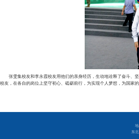
张雯集校友和李永霞校友用他们的亲身经历，生动地诠释了奋斗、坚
校友，在各自的岗位上坚守初心、砥砺前行，为实现个人梦想，为国家的
地
东北