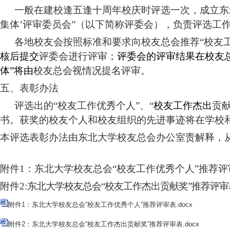
一般在建校逢五逢十周年校庆时评选一次，
成立东
集体
’
评审委员会
”（以下简称评委会），负责评选工
各地校友会按照标准和要求向校友总会推荐
“校友
核后提交
评委会进行评审；
评委会的评审结果在校友
体
”
将由
校友总会视情况提名评审。
五、表彰办法
评选出的
“校友工作优秀个人”、“
校友工作杰出
贡
书。获奖的
校友个人和校友组织的
先进事迹将在
学校
本评选表彰办法由东北大学校友总会办公室责解释，
附件
1：
东北大学校友总会
“校友工作优秀个人”推荐评
附件
2:
东北大学校友总会
“校友工作杰出贡献奖”推荐评审
附件1：东北大学校友总会“校友工作优秀个人”推荐评审表.docx
附件2：东北大学校友总会“校友工作杰出贡献奖”推荐评审表.docx