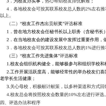
3．
为校友办实事，
热心帮助校友排忧解难
；
4．
各地校友会可按其联系校友
总
人数
的
2
%左右推
以上。
（二）
“
校友工作杰出
贡献
奖
”
评选
标准
1．
曾在地方校友会任秘书长以上职务（含秘书长
2．
在当地校友会的建设发展中发挥过重要作用
，
3．
各地校友会可按其联系校友
总
人数
的
1
%
进行
推
（三）
“
校友工作先进集体
”
评选
标准
1.
校友会组织机构健全，能够
极
参与和组织学校和
2.
工作开展活跃度高，能够经常性的举办校友们喜
老学长生活健康
；
3.
关心母校，积极献计献策，
以多种渠道和方式
回
4.
校友总会将
按照校友会数量的
10
%
左右
进行
评选
四、评选办法和程序