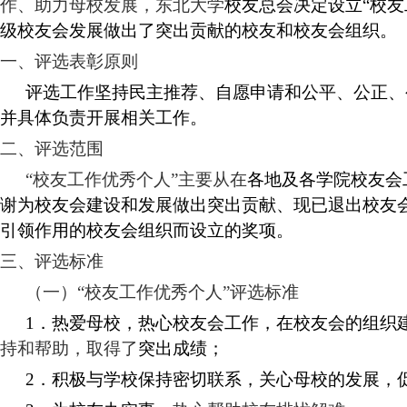
作
、
助力
母校
发展
，东北大学
校友总会决定设立
“校
级校友会发展做出
了
突出贡献
的
校友
和
校友会
组织
。
一、评选表彰原则
评选工作坚持
民主
推荐、自愿申请
和
公平、公正、
并具体负责开展相关工作。
二、评选
范围
“校友工作优秀个人”主要从在
各地及各学院校友会
谢为
校友会建设
和
发展做出突出贡献、现已退出校友
引领作用的校友会组织
而设立的奖项。
三、评选标准
（一）
“校友工作优秀个人”
评选
标准
1．
热爱母校，热
心
校友会工作，在校友会的组织
持和帮助，
取得了
突出成绩；
2．
积极与学校保持
密切
联系，关心母校的发展
，