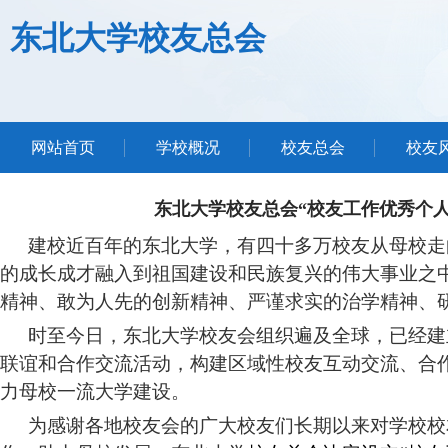
东北大学校友总会
网站首页
学校概况
校友总会
校友
东北大学校友总会“校友工作优秀个人
建校近百年的东北大学
，
有四十多万校友从母校走
的成长成才融入到祖国建设和民族复兴的伟大事业之
精神、敢为人先的创新精神、严谨求实的治学精神、
时至今日，东北大学
校友会组织遍及
全球
，
已经建
联谊和合作交流活动，构建区域性校友
互动交流、合
力母校一流大学建设
。
为
感谢各地校友
会的广大校友们
长期以来对学校
校